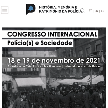
|
|
PT
EN
ES