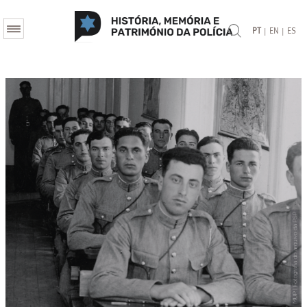
|
|
PT
EN
ES