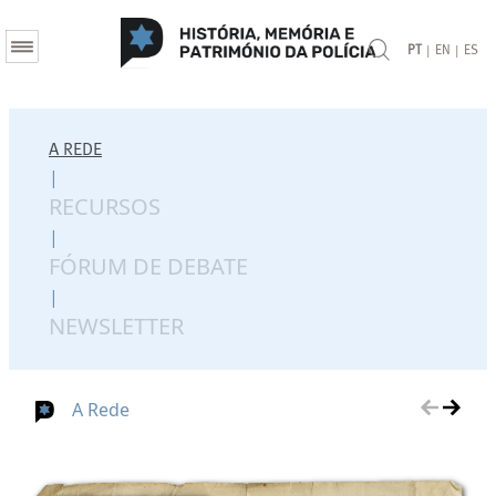
|
|
PT
EN
ES
A REDE
|
RECURSOS
|
FÓRUM DE DEBATE
|
NEWSLETTER
A Rede