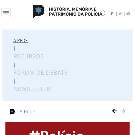
|
|
PT
EN
ES
A REDE
|
RECURSOS
|
FÓRUM DE DEBATE
|
NEWSLETTER
A Rede