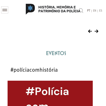
|
|
PT
EN
ES
eventos
#políciacomhistória