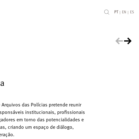
|
|
PT
EN
ES
ma
 Arquivos das Polícias pretende reunir
esponsáveis institucionais, profissionais
igadores em torno das potencialidades e
ias, criando um espaço de diálogo,
eração.