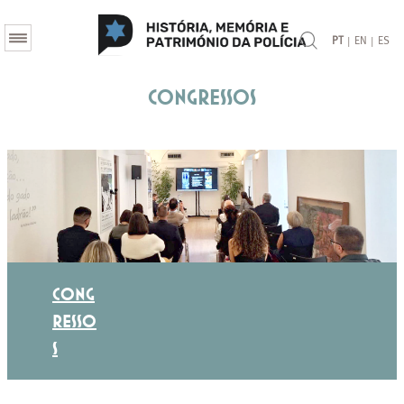
|
|
PT
EN
ES
Congressos
CONG
RESSO
S