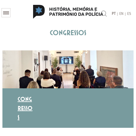
|
|
PT
EN
ES
Congressos
CONG
RESSO
S