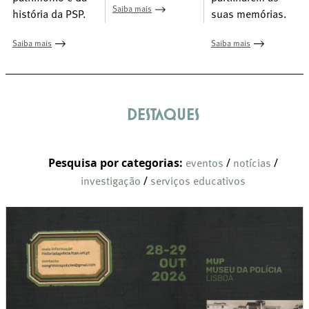
Saiba mais
suas memórias.
história da PSP.
Saiba mais
Saiba mais
Destaques
Pesquisa por categorias:
/
/
eventos
notícias
/
investigação
serviços educativos