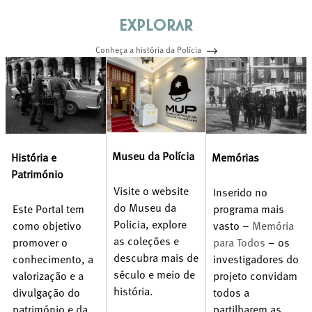
Explorar
Conheça a história da Polícia
Museu da Polícia
Memórias
História e
Património
Visite o website
Inserido no
do Museu da
programa mais
Este Portal tem
Policia, explore
vasto –
Memória
como objetivo
as coleções e
para Todos
– os
promover o
descubra mais de
investigadores do
conhecimento, a
século e meio de
projeto convidam
valorização e a
história.
todos a
divulgação do
partilharem as
património e da