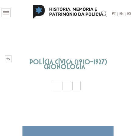
|
|
PT
EN
ES
Polícia Cívica (1910-1927)
Cronologia