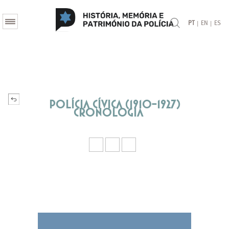
|
|
PT
EN
ES
Polícia Cívica (1910-1927)
Cronologia