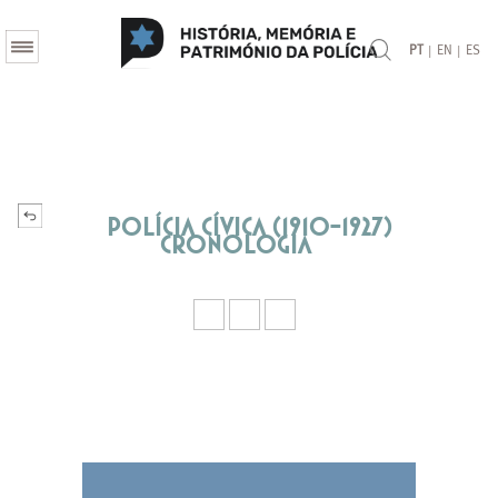
|
|
PT
EN
ES
Polícia Cívica (1910-1927)
Cronologia