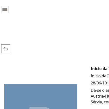
Início da
Início da
28/06/19
Dá-se o a
Áustria-H
Sérvia, c