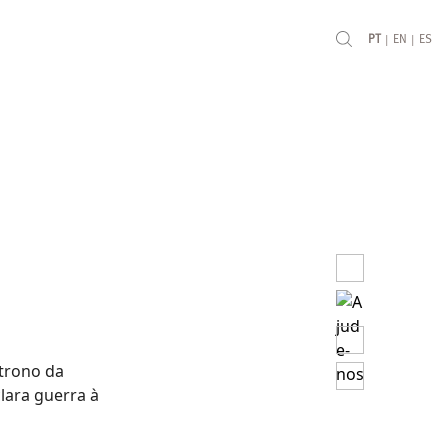
|
|
PT
EN
ES
 trono da
lara guerra à