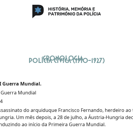
Cronologia
Polícia Cívica (1910-1927)
 I Guerra Mundial.
 I Guerra Mundial
14
ssassinato do arquiduque Francisco Fernando, herdeiro ao
ungria. Um mês depois, a 28 de julho, a Áustria-Hungria dec
onduzindo ao início da Primeira Guerra Mundial.