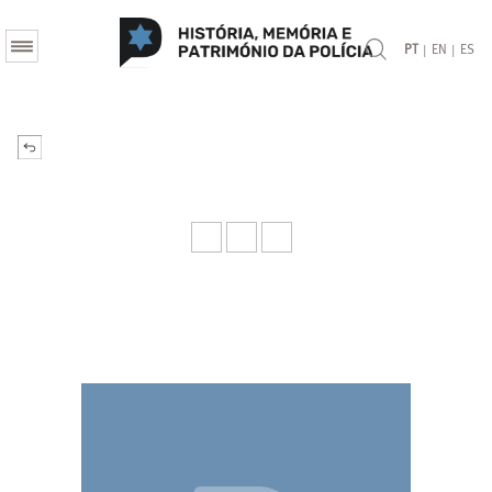
|
|
PT
EN
ES