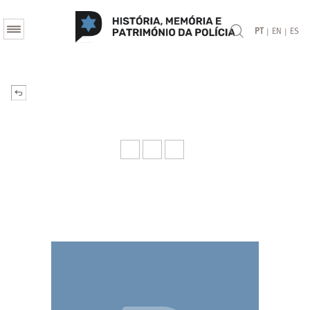
|
|
PT
EN
ES