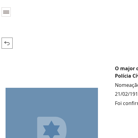
O major 
Polícia Cí
Nomeação
21/02/19
Foi confi