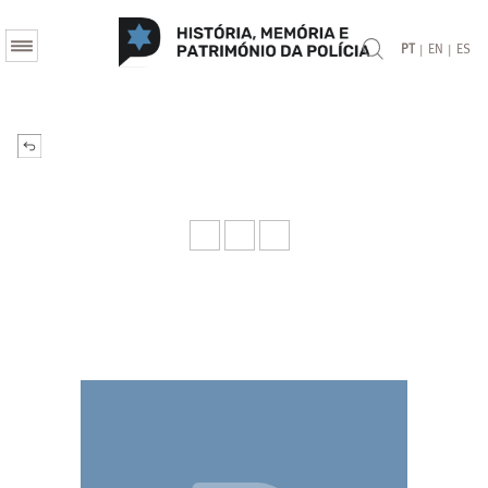
|
|
PT
EN
ES