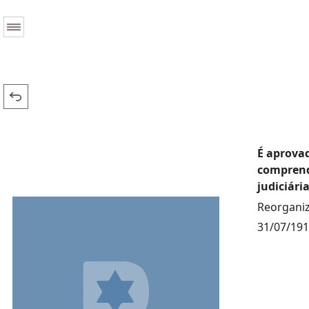
É aprovad
comprende
judiciária
Reorganiz
31/07/19