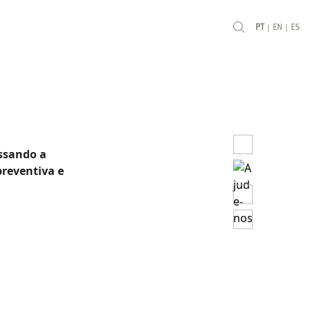
|
|
PT
EN
ES
assando a
preventiva e