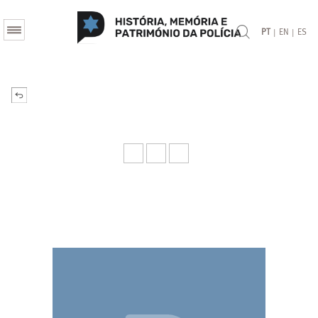
|
|
PT
EN
ES