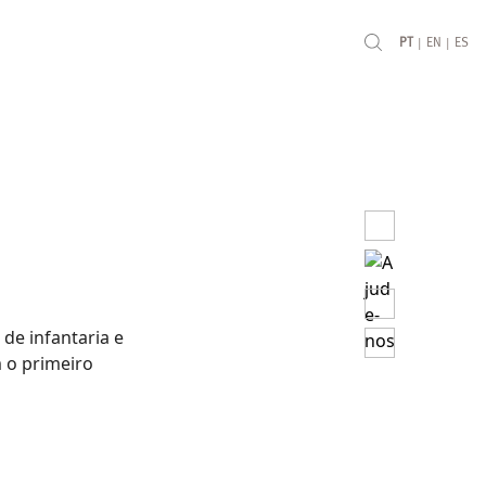
|
|
PT
EN
ES
de infantaria e
 o primeiro