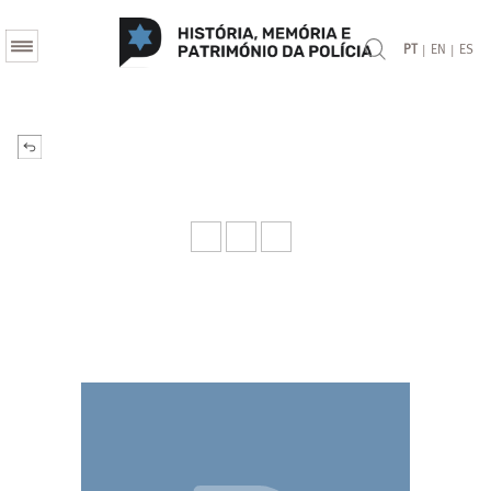
|
|
PT
EN
ES