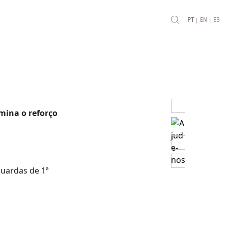
|
|
PT
EN
ES
rmina o reforço
guardas de 1ª