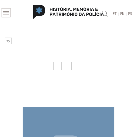
|
|
PT
EN
ES