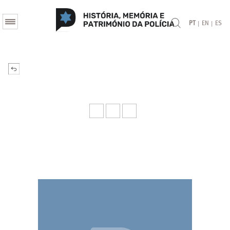
|
|
PT
EN
ES