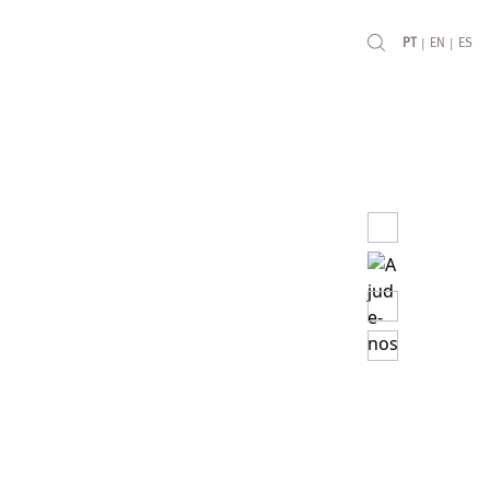
|
|
PT
EN
ES