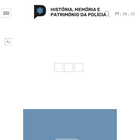
|
|
PT
EN
ES