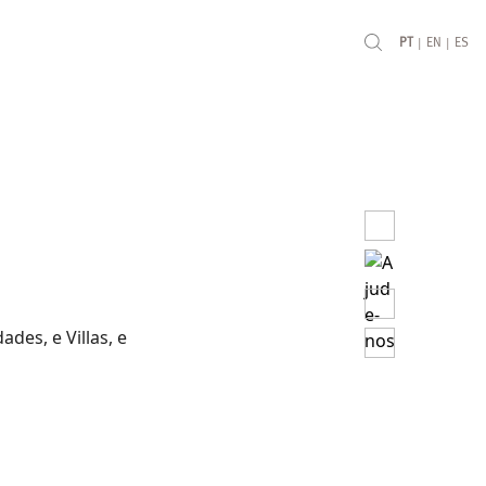
|
|
PT
EN
ES
des, e Villas, e