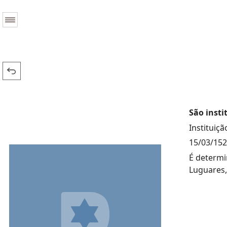
São insti
Instituiç
15/03/15
É determin
Luguares,