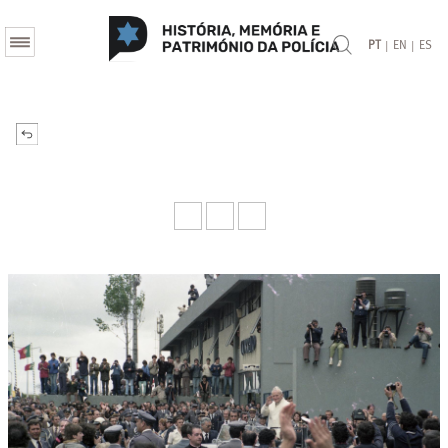
|
|
PT
EN
ES