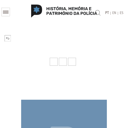
|
|
PT
EN
ES