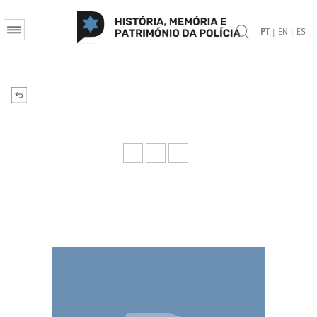
|
|
PT
EN
ES