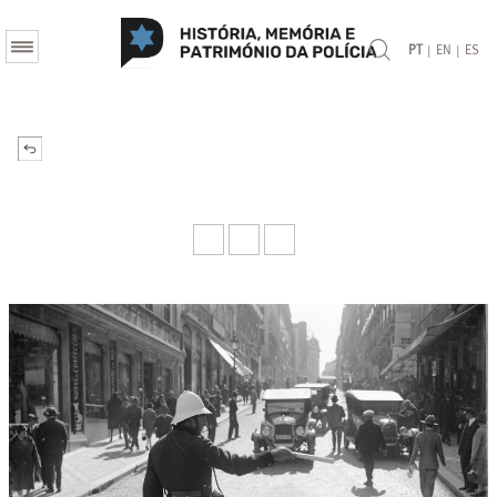
|
|
PT
EN
ES