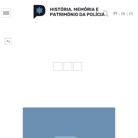
|
|
PT
EN
ES