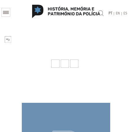
|
|
PT
EN
ES