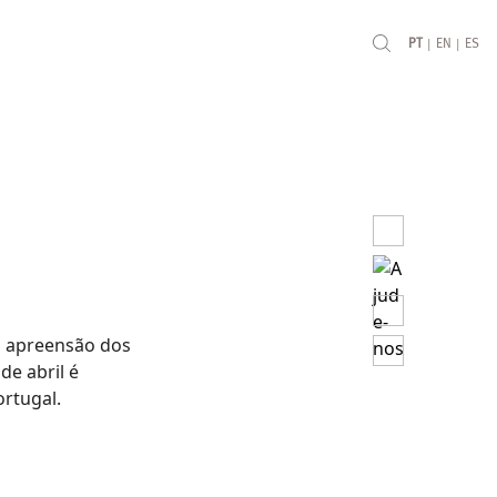
|
|
PT
EN
ES
a apreensão dos
de abril é
rtugal.