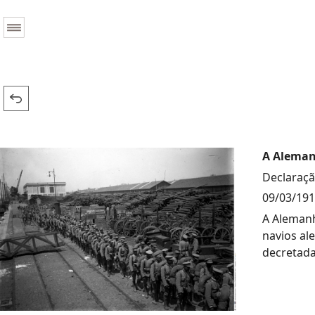
A Aleman
Declaraçã
09/03/19
A Alemanh
navios al
decretada