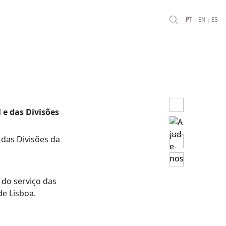
|
|
PT
EN
ES
 e das Divisões
das Divisões da
do serviço das
de Lisboa.