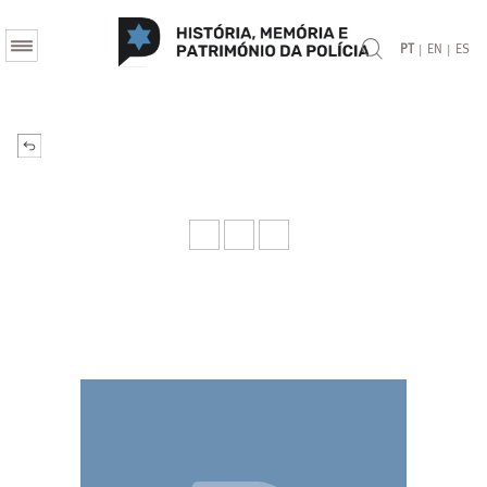
|
|
PT
EN
ES