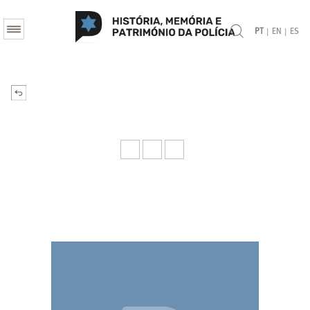
|
|
PT
EN
ES