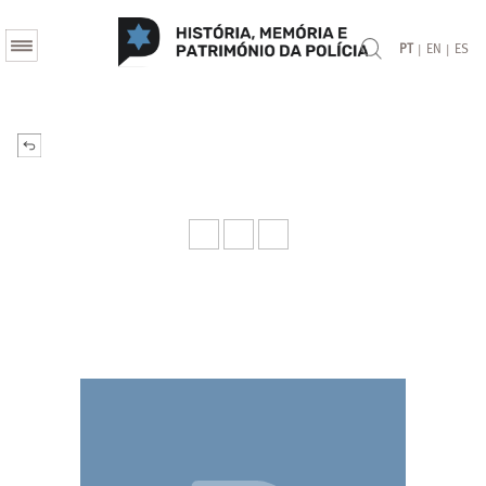
|
|
PT
EN
ES