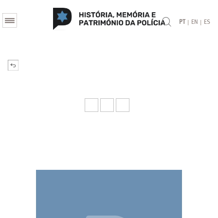
|
|
PT
EN
ES