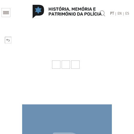
|
|
PT
EN
ES