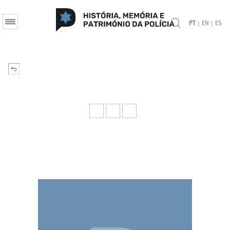
|
|
PT
EN
ES