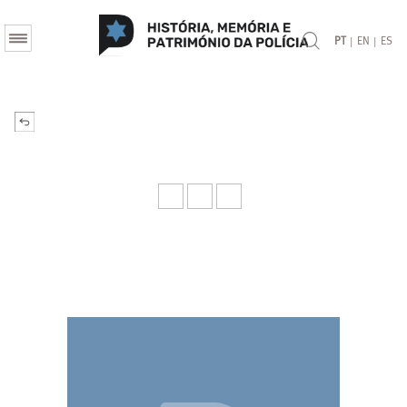
|
|
PT
EN
ES