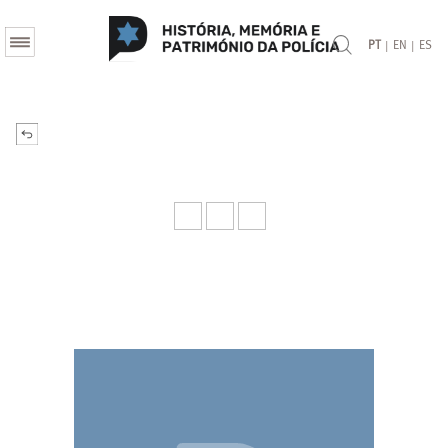
|
|
PT
EN
ES