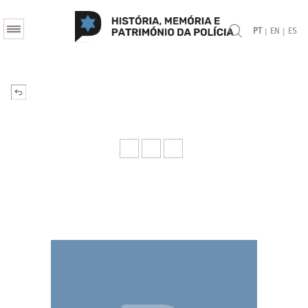
|
|
PT
EN
ES