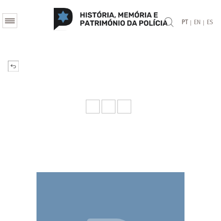
|
|
PT
EN
ES