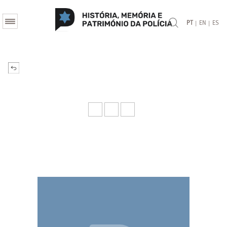
|
|
PT
EN
ES