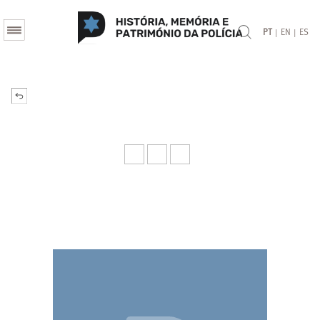
|
|
PT
EN
ES