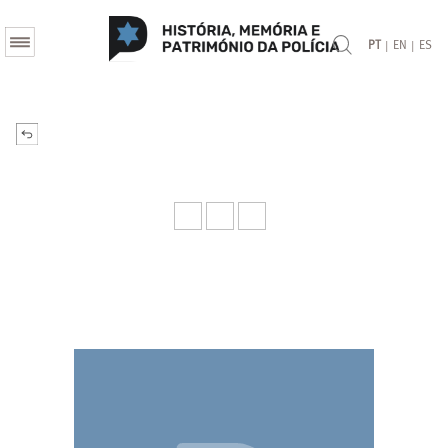
|
|
PT
EN
ES