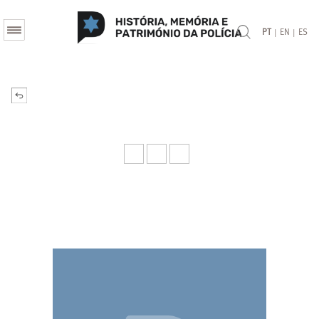
|
|
PT
EN
ES