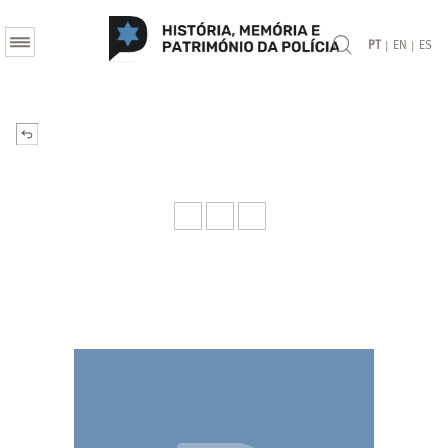
|
|
PT
EN
ES